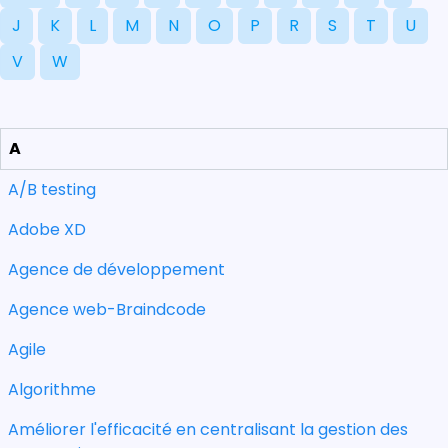
J
K
L
M
N
O
P
R
S
T
U
V
W
A
A/B testing
Adobe XD
Agence de développement
Agence web-Braindcode
Agile
Algorithme
Améliorer l'efficacité en centralisant la gestion des