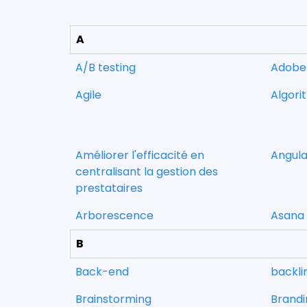
A
A/B testing
Adobe
Agile
Algori
Améliorer l'efficacité en
Angula
centralisant la gestion des
prestataires
Arborescence
Asana
B
Back-end
backli
Brainstorming
Brandi