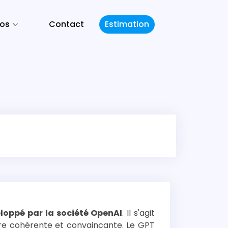
pos
Contact
Estimation
eloppé par la société OpenAI
. Il s'agit
re cohérente et convaincante. Le GPT