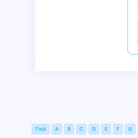
Tout
A
B
C
D
E
F
G