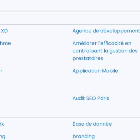
 XD
Agence de développemen
thme
Améliorer l'efficacité en
centralisant la gestion des
prestataires
r
Application Mobile
Audit SEO Paris
nk
Base de donnée
ng
branding