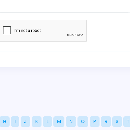
H
I
J
K
L
M
N
O
P
R
S
T