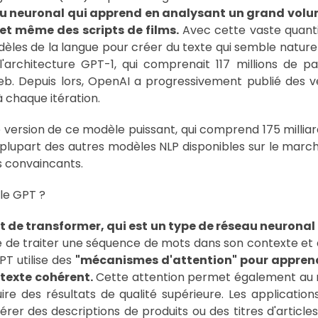
u neuronal qui apprend en analysant un grand volum
 et même des scripts de films.
Avec cette vaste quanti
èles de la langue pour créer du texte qui semble natur
l'architecture GPT-1, qui comprenait 117 millions de 
b. Depuis lors, OpenAI a progressivement publié des v
 chaque itération.
e version de ce modèle puissant, qui comprend 175 millia
a plupart des autres modèles NLP disponibles sur le marc
us convaincants.
le GPT ?
 de transformer, qui est un type de réseau neuronal
e de traiter une séquence de mots dans son contexte et 
PT utilise des
"mécanismes d'attention" pour apprendre
 texte cohérent.
Cette attention permet également au m
e des résultats de qualité supérieure. Les application
nérer des descriptions de produits ou des titres d'articl