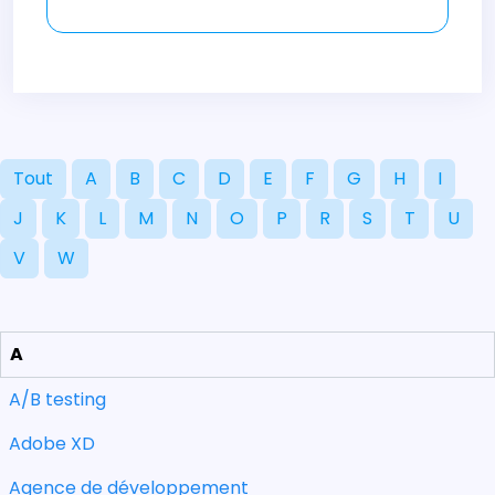
Tout
A
B
C
D
E
F
G
H
I
J
K
L
M
N
O
P
R
S
T
U
V
W
A
A/B testing
Adobe XD
Agence de développement