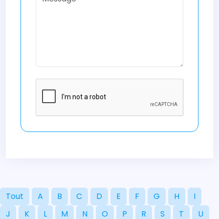
Tout
A
B
C
D
E
F
G
H
I
J
K
L
M
N
O
P
R
S
T
U