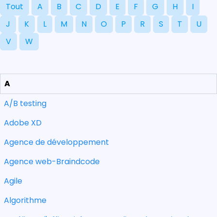
Tout
A
B
C
D
E
F
G
H
I
J
K
L
M
N
O
P
R
S
T
U
V
W
A
A/B testing
Adobe XD
Agence de développement
Agence web-Braindcode
Agile
Algorithme