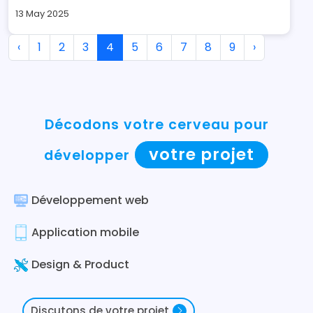
13 May 2025
‹
1
2
3
4
5
6
7
8
9
›
Décodons votre cerveau pour
votre projet
développer
Développement web
Application mobile
Design & Product
Discutons de votre projet