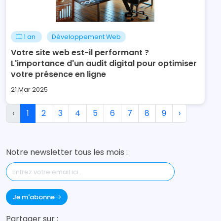
1 an
Développement Web
Votre site web est-il performant ?
L'importance d'un audit digital pour optimiser
votre présence en ligne
21 Mar 2025
‹
1
2
3
4
5
6
7
8
9
›
Notre newsletter tous les mois :
Je m'abonne
Partager sur :