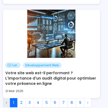
1 an
Développement Web
Votre site web est-il performant ?
L'importance d'un audit digital pour optimiser
votre présence en ligne
21 Mar 2025
‹
1
2
3
4
5
6
7
8
9
›